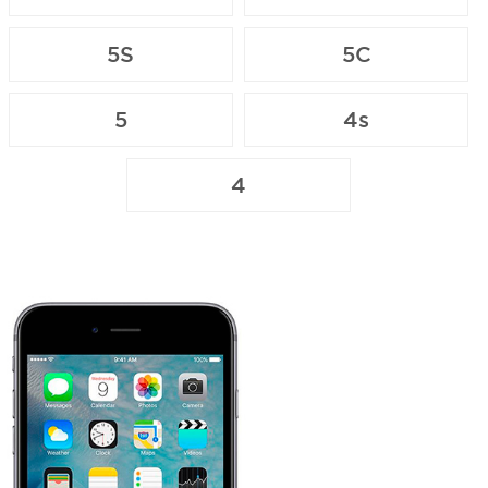
5S
5C
5
4s
4