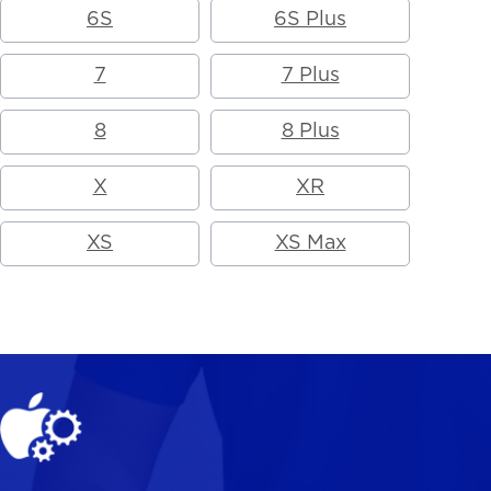
6S
6S Plus
7
7 Plus
8
8 Plus
X
XR
XS
XS Max