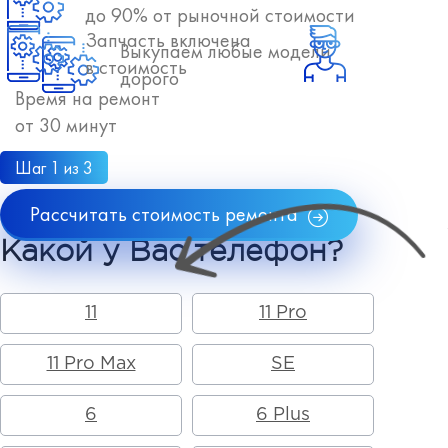
до 90% от рыночной стоимости
Запчасть включена
Выкупаем любые модели
в стоимость
дорого
Время на ремонт
от 30 минут
Шаг 1 из 3
Рассчитать стоимость ремонта
Какой у Вас телефон?
11
11 Pro
11 Pro Max
SE
6
6 Plus