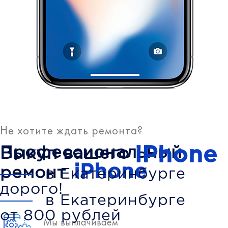
Не хотите ждать ремонта?
iPhone
Профессиональный
Выкуп вашего
iPhone
ремонт
в Екатеринбурге
дорого!
в Екатеринбурге
от 800 рублей
Мы выплачиваем