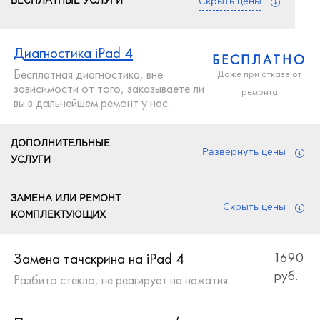
БЕСПЛАТНЫЕ УСЛУГИ
Скрыть цены
Диагностика iPad 4
БЕСПЛАТНО
Бесплатная диагностика, вне
Даже при отказе от
зависимости от того, заказываете ли
ремонта
вы в дальнейшем ремонт у нас.
ДОПОЛНИТЕЛЬНЫЕ
Развернуть цены
УСЛУГИ
Установка противоударного стекла на iPad
Наклейка защитной пленки на iPad 4
ЗАМЕНА ИЛИ РЕМОНТ
350
Скрыть цены
4
500
КОМПЛЕКТУЮЩИХ
Пленка защищает Ваш экран от царапин и мелких
руб.
руб.
Полимерное противоударное стекло - отличный
механических повреждений.
вариант защиты экрана от падений и царапин.
Замена тачскрина на iPad 4
1690
руб.
Разбито стекло, не реагирует на нажатия.