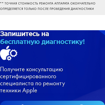
некорректная работа системы.
работе системы, обновление ПО вашего
некорректная работа системы.
** ТОЧНАЯ СТОИМОСТЬ РЕМОНТА АППАРАТА ОКОНЧАТЕЛЬНО
устройства.
ОПРЕДЕЛЯЕТСЯ ТОЛЬКО ПОСЛЕ ПРОВЕДЕНИЯ ДИАГНОСТИКИ
Запишитесь на
Профессиональный
iPad 4
бесплатную диагностику!
ремонт
в Екатеринбурге
от 800 рублей
Получите консультацию
сертифицированного
Запчасть включена
специалиста по ремонту
в стоимость
техники Apple
Время на ремонт
от 30 минут