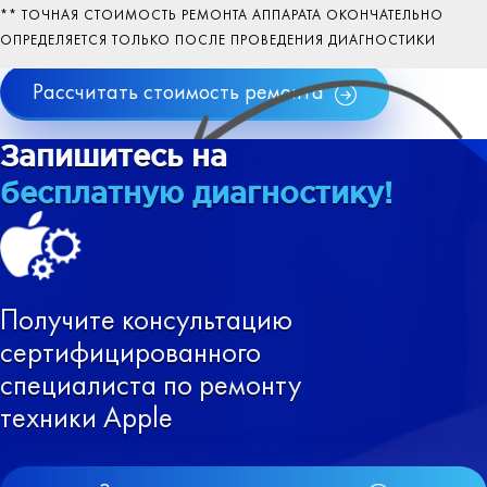
работе системы, обновление ПО вашего
некорректная работа системы.
** ТОЧНАЯ СТОИМОСТЬ РЕМОНТА АППАРАТА ОКОНЧАТЕЛЬНО
устройства.
ОПРЕДЕЛЯЕТСЯ ТОЛЬКО ПОСЛЕ ПРОВЕДЕНИЯ ДИАГНОСТИКИ
Рассчитать стоимость ремонта
Запишитесь на
бесплатную диагностику!
Получите консультацию
сертифицированного
специалиста по ремонту
техники Apple