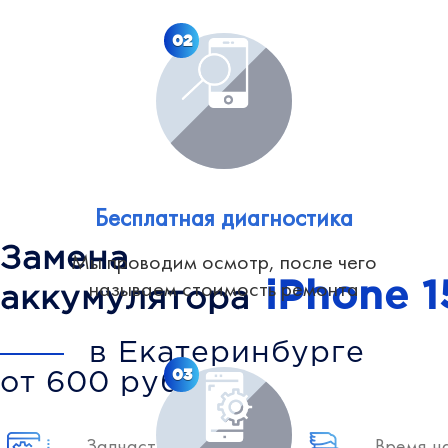
02
Бесплатная диагностика
Замена
Мы проводим осмотр, после чего
iPhone 1
называем стоимость ремонта
аккумулятора
в Екатеринбурге
03
от 600 рублей
Запчасть включена
Время н