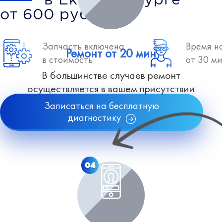
в Екатеринбурге
от 600 рублей
Запчасть включена
Время н
Ремонт от 20 мин
в стоимость
от 30 м
В большинстве случаев ремонт
осуществляется в вашем присутствии
Записаться на бесплатную
диагностику
04