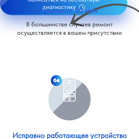
диагностику
Ремонт от 20 мин
В большинстве случаев ремонт
осуществляется в вашем присутствии
04
Исправно работающее устройство