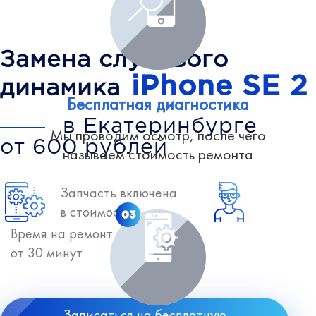
Замена слухового
iPhone SE 2
динамика
Бесплатная диагностика
в Екатеринбурге
Мы проводим осмотр, после чего
от 600 рублей
называем стоимость ремонта
Запчасть включена
в стоимость
03
Время на ремонт
от 30 минут
Записаться на бесплатную