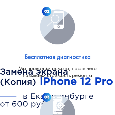
02
Бесплатная диагностика
Мы проводим осмотр, после чего
Замена экрана
называем стоимость ремонта
iPhone 12 Pro
(Копия)
в Екатеринбурге
03
от 600 рублей