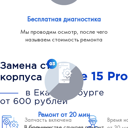
Бесплатная диагностика
Мы проводим осмотр, после чего
называем стоимость ремонта
03
Замена стекла
iPhone 15 Pr
корпуса
в Екатеринбурге
от 600 рублей
Ремонт от 20 мин
Запчасть включена
Время н
В большинстве случаев ремонт
в стоимость
от 30 м