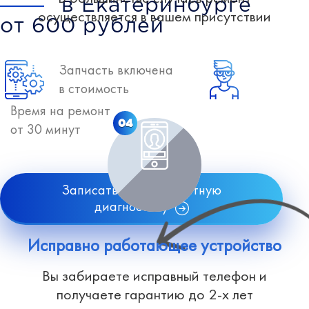
в Екатеринбурге
осуществляется в вашем присутствии
от 600 рублей
Запчасть включена
в стоимость
Время на ремонт
04
от 30 минут
Записаться на бесплатную
диагностику
Исправно работающее устройство
Вы забираете исправный телефон и
получаете гарантию до 2-х лет