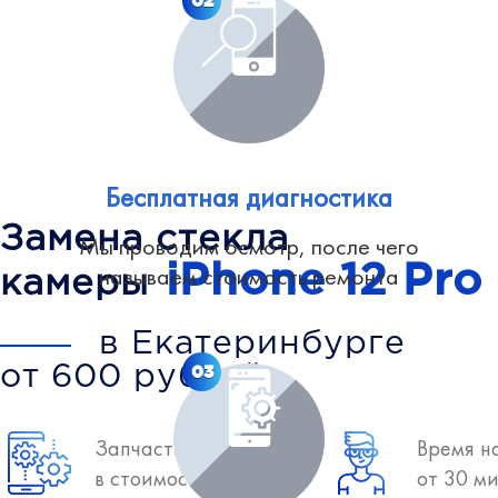
02
Бесплатная диагностика
Замена стекла
Мы проводим осмотр, после чего
iPhone 12 Pro
называем стоимость ремонта
камеры
в Екатеринбурге
03
от 600 рублей
Запчасть включена
Время н
в стоимость
от 30 м