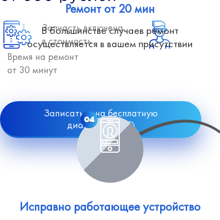
Ремонт от 20 мин
Запчасть включена
В большинстве случаев ремонт
в стоимость
осуществляется в вашем присутствии
Время на ремонт
от 30 минут
Записаться на бесплатную
04
диагностику
Исправно работающее устройство