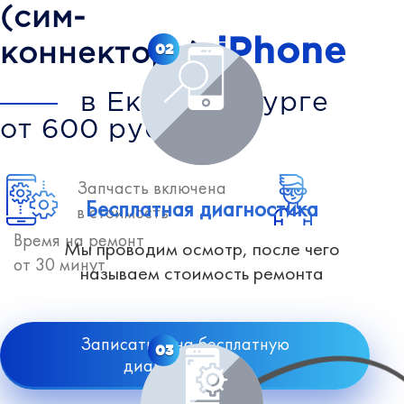
(сим-
iPhone
коннектора)
02
в Екатеринбурге
от 600 рублей
Запчасть включена
Бесплатная диагностика
в стоимость
Время на ремонт
Мы проводим осмотр, после чего
от 30 минут
называем стоимость ремонта
Записаться на бесплатную
03
диагностику