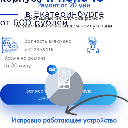
Ремонт от 20 мин
в Екатеринбурге
В большинстве случаев ремонт
от 600 рублей
осуществляется в вашем присутствии
Запчасть включена
в стоимость
Время на ремонт
от 30 минут
04
Записаться на бесплатную
диагностику
Исправно работающее устройство