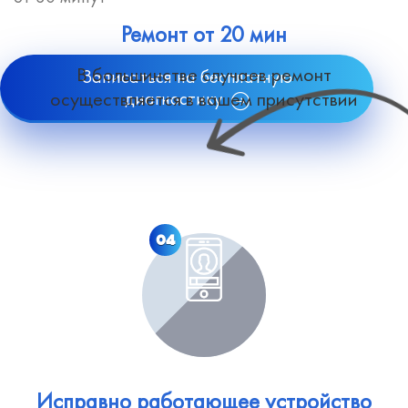
Ремонт от 20 мин
В большинстве случаев ремонт
Записаться на бесплатную
осуществляется в вашем присутствии
диагностику
04
Исправно работающее устройство