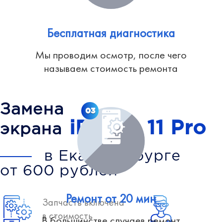
Бесплатная диагностика
Мы проводим осмотр, после чего
называем стоимость ремонта
Замена
03
iPhone 11 Pro
экрана
в Екатеринбурге
от 600 рублей
Ремонт от 20 мин
Запчасть включена
в стоимость
В большинстве случаев ремонт