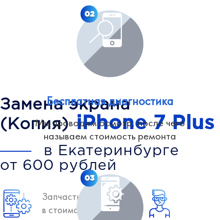
02
Бесплатная диагностика
Замена экрана
iPhone 7 Plus
Мы проводим осмотр, после чего
(Копия)
называем стоимость ремонта
в Екатеринбурге
от 600 рублей
03
Запчасть включена
в стоимость