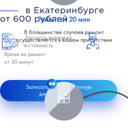
в Екатеринбурге
Ремонт от 20 мин
от 600 рублей
В большинстве случаев ремонт
Запчасть включена
осуществляется в вашем присутствии
в стоимость
Время на ремонт
от 30 минут
04
Записаться на бесплатную
диагностику