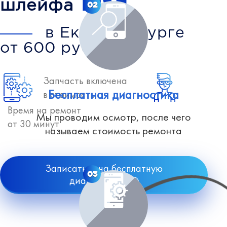
iPad
шлейфа
02
в Екатеринбурге
от 600 рублей
Запчасть включена
Бесплатная диагностика
в стоимость
Время на ремонт
Мы проводим осмотр, после чего
от 30 минут
называем стоимость ремонта
Записаться на бесплатную
03
диагностику