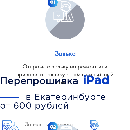
01
Заявка
Отправьте заявку на ремонт или
привозите технику к нам в сервисный
iPad
Перепрошивка
центр
в Екатеринбурге
от 600 рублей
Запчасть включена
02