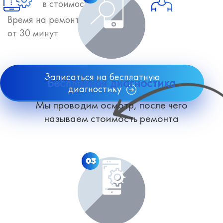
в стоимость
Время на ремонт
от 30 минут
Записаться на бесплатную
Бесплатная диагностика
диагностику
Мы проводим осмотр, после чего
называем стоимость ремонта
03